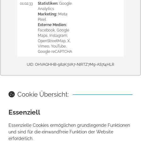
01:02:33
Statistiken
:
Google
Analytics
Marketing
:
Meta
Pixel
Externe Medien
:
Facebook
,
Google
Maps
,
Instagram
,
OpenStreetMap
,
X
,
Vimeo
,
YouTube
,
Google reCAPTCHA
UID: OHVAQHHB-982K3VA7-NIRTZ7M9-AS7I4HLR
Cookie Übersicht:
Essenziell
Essenzielle Cookies ermöglichen grundlegende Funktionen
und sind für die einwandfreie Funktion der Website
erforderlich.